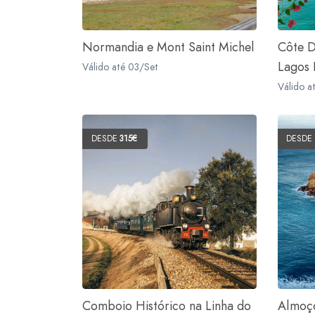
Normandia e Mont Saint Michel
Côte D
Lagos I
Válido até 03/Set
Válido a
DESDE
315€
DESDE
Comboio Histórico na Linha do
Almoço