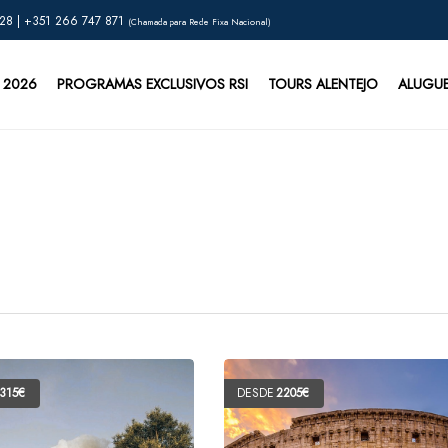
28 | +351 266 747 871
(Chamada para Rede Fixa Nacional)
 2026
PROGRAMAS EXCLUSIVOS RSI
TOURS ALENTEJO
ALUGU
s
 real
315€
DESDE
2205€