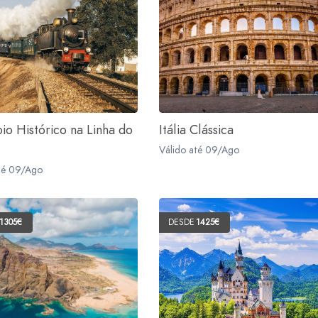
o Histórico na Linha do
Itália Clássica
Válido até 09/Ago
té 09/Ago
1305€
DESDE
1425€