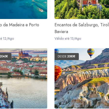
to da Madeira e Porto
Encantos de Salzburgo, Tirol
Baviera
té 12/Ago
Válido até 13/Ago
2045€
DESDE
2080€