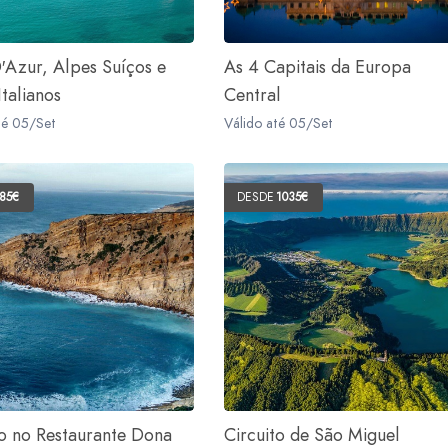
′Azur, Alpes Suíços e
As 4 Capitais da Europa
talianos
Central
té 05/Set
Válido até 05/Set
85€
DESDE
1035€
 no Restaurante Dona
Circuito de São Miguel