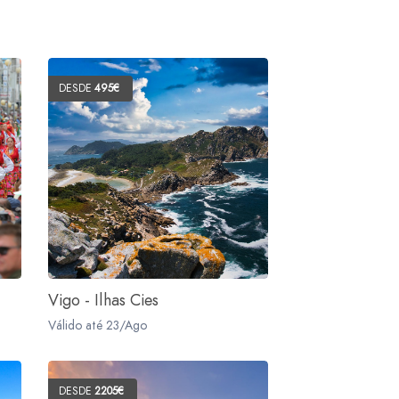
DESDE
495€
Vigo - Ilhas Cies
Válido até 23/Ago
DESDE
2205€