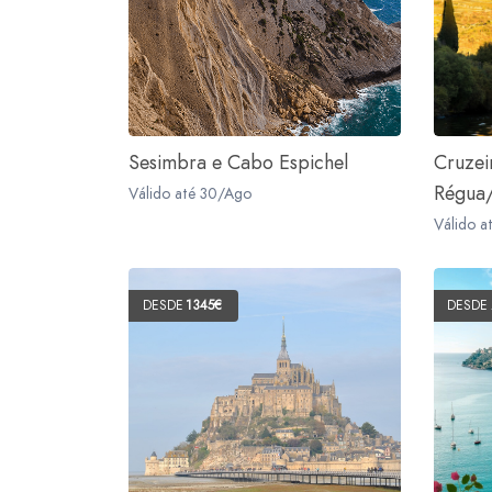
Sesimbra e Cabo Espichel
Cruzei
Régua/
Válido até 30/Ago
Válido a
DESDE
1345€
DESDE