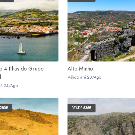
to 4 Ilhas do Grupo
Alto Minho
l
Válido até 28/Ago
té 24/Ago
280€
DESDE
535€