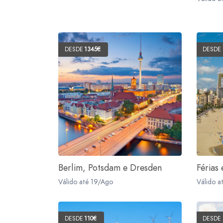
DESDE
1345€
DESDE
Berlim, Potsdam e Dresden
Férias
Válido até 19/Ago
Válido a
DESDE
110€
DESDE