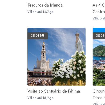
Tesouros da Irlanda
As 4 C
Centra
Válido até 14/Ago
Válido a
DESDE
35€
DESDE
Visita ao Santuário de Fátima
Circui
Tercei
Válido até 16/Ago
Válido a