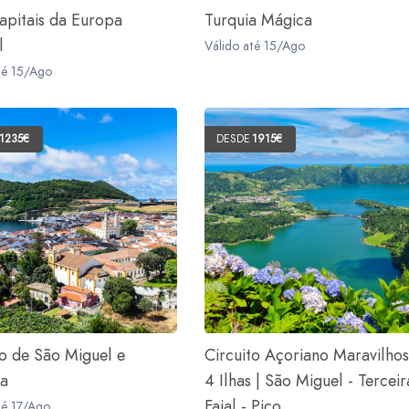
apitais da Europa
Turquia Mágica
l
Válido até 15/Ago
té 15/Ago
1235€
DESDE
1915€
to de São Miguel e
Circuito Açoriano Maravilhos
ra
4 Ilhas | São Miguel - Terceir
Faial - Pico
té 17/Ago