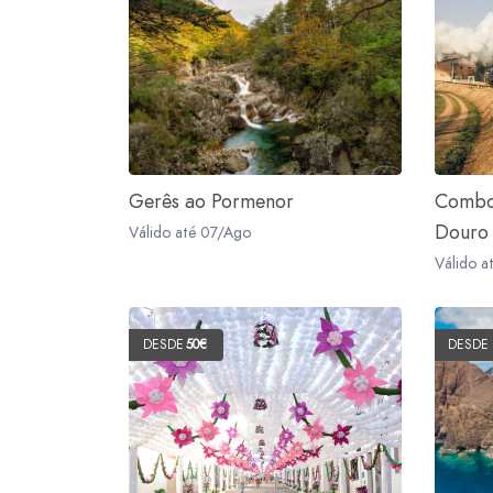
Gerês ao Pormenor
Comboi
Douro
Válido até 07/Ago
Válido a
DESDE
50€
DESDE