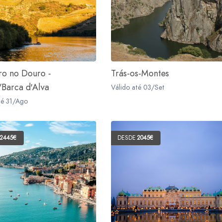
ro no Douro -
Trás-os-Montes
Barca d′Alva
Válido até 03/Set
té 31/Ago
2445€
DESDE
2045€