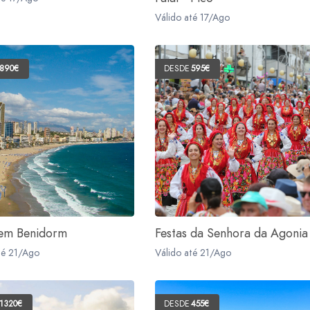
Válido até 17/Ago
890€
DESDE
595€
 em Benidorm
Festas da Senhora da Agonia
té 21/Ago
Válido até 21/Ago
1320€
DESDE
455€