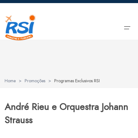
HOME
Selecione o seu idioma
PROGRAMAÇÃO 2026
Inglês
Brazilian real
Português
PROGRAMAS EXCLUSIVOS RSI
ENG
BRL
- R$
PT
Home
>
Promoções
>
Programas Exclusivos RSI
TOURS ALENTEJO
André Rieu e Orquestra Johann
ALUGUER AUTOCARRO
Strauss
CIRCUITOS E PACOTES
CONTACTOS