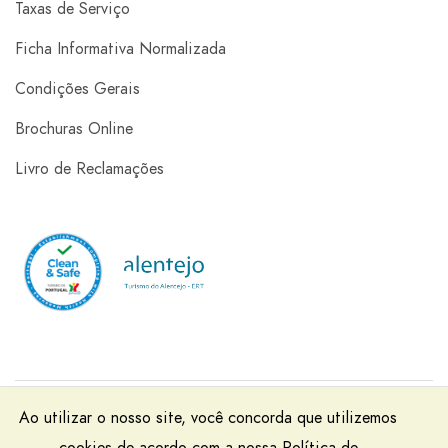
Taxas de Serviço
Ficha Informativa Normalizada
Condições Gerais
Brochuras Online
Livro de Reclamações
Rainha Santa Isabel - Viagens e Turismo, Lda | RNAVT
Ao utilizar o nosso site, você concorda que utilizemos
2045 | © 2025 Todos os Direitos Reservados | Powered by