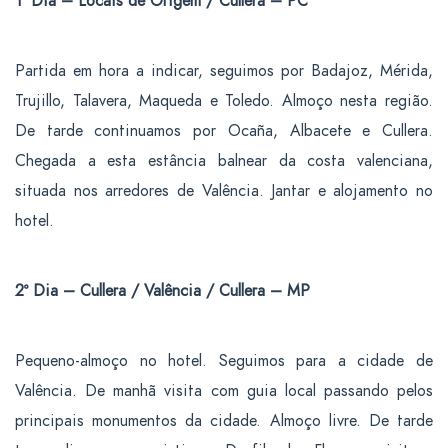
1º Dia – Locais de Origem / Cullera – PC
Partida em hora a indicar, seguimos por Badajoz, Mérida,
Trujillo, Talavera, Maqueda e Toledo.
Almoço
nesta região.
De tarde continuamos por Ocaña, Albacete e
Cullera
.
Chegada a esta estância balnear da costa valenciana,
situada nos arredores de Valência.
Jantar
e alojamento no
hotel.
2º Dia – Cullera / Valência / Cullera – MP
Pequeno-almoço no hotel. Seguimos para a cidade de
Valência
. De manhã
visita com guia local
passando pelos
principais monumentos da cidade. Almoço livre. De tarde