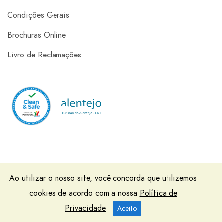
Condições Gerais
Brochuras Online
Livro de Reclamações
Rainha Santa Isabel - Viagens e Turismo, Lda | RNAVT
Ao utilizar o nosso site, você concorda que utilizemos
2045 | © 2025 Todos os Direitos Reservados | Powered by
cookies de acordo com a nossa
Política de
OPTIGEST
Privacidade
Aceito