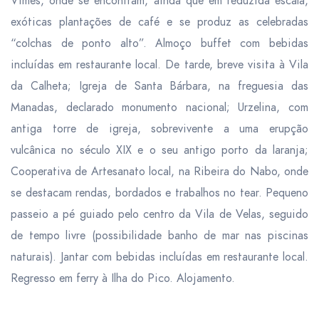
Vimes, onde se encontram, ainda que em reduzida escala,
exóticas plantações de café e se produz as celebradas
“colchas de ponto alto”.
Almoço
buffet com bebidas
incluídas em restaurante local. De tarde, breve visita à Vila
da Calheta; Igreja de Santa Bárbara, na freguesia das
Manadas, declarado monumento nacional; Urzelina, com
antiga torre de igreja, sobrevivente a uma erupção
vulcânica no século XIX e o seu antigo porto da laranja;
Cooperativa de Artesanato local, na Ribeira do Nabo, onde
se destacam rendas, bordados e trabalhos no tear. Pequeno
passeio a pé guiado pelo centro da Vila de Velas, seguido
de tempo livre (possibilidade banho de mar nas piscinas
naturais).
Jantar
com bebidas incluídas em restaurante local.
Regresso em ferry à Ilha do Pico. Alojamento.