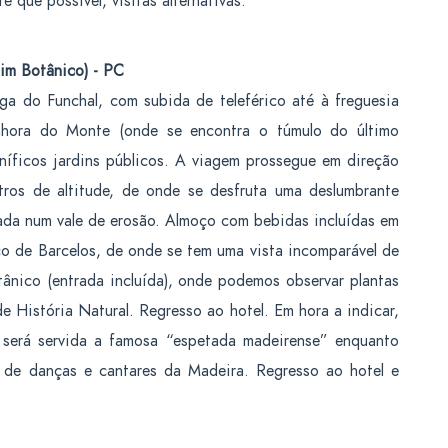
e que possível, visitas alternativas.
dim Botânico) - PC
ga do Funchal, com subida de teleférico até à freguesia
nhora do Monte (onde se encontra o túmulo do último
gníficos jardins públicos. A viagem prossegue em direção
ros de altitude, de onde se desfruta uma deslumbrante
icada num vale de erosão. Almoço com bebidas incluídas em
co de Barcelos, de onde se tem uma vista incomparável de
tânico (entrada incluída), onde podemos observar plantas
 História Natural. Regresso ao hotel. Em hora a indicar,
e será servida a famosa “espetada madeirense” enquanto
o de danças e cantares da Madeira. Regresso ao hotel e