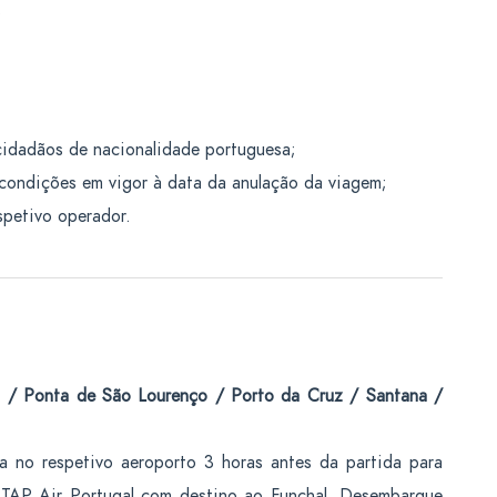
;
cidadãos de nacionalidade portuguesa;
condições em vigor à data da anulação da viagem;
spetivo operador.
l / Ponta de São Lourenço / Porto da Cruz / Santana /
ia no respetivo aeroporto 3 horas antes da partida para
 TAP Air Portugal com destino ao Funchal. Desembarque