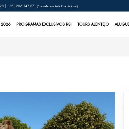
28 | +351 266 747 871
(Chamada para Rede Fixa Nacional)
 2026
PROGRAMAS EXCLUSIVOS RSI
TOURS ALENTEJO
ALUGU
s
 real