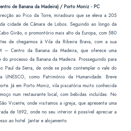
entro de Banana da Madeira) / Porto Moniz - PC
recção ao Pico da Torre, miradouro que se eleva a 205
 da cidade de Câmara de Lobos. Seguindo ao longo da
Cabo Girão, o promontório mais alto da Europa, com 580
tes de chegarmos à Vila da Ribeira Brava, com a sua
BAM – Centro da Banana da Madeira, que oferece uma
 e do processo da Banana da Madeira. Prosseguindo para
lo Paul da Serra, de onde se pode contemplar o vale do
a pela UNESCO, como Património da Humanidade. Breve
rte. Já em Porto Moniz, vila piscatória muito conhecida
almoço num restaurante local, com bebidas incluídas. No
ão Vicente, onde visitamos a igreja, que apresenta uma
tada de 1692, onde no seu interior é possível apreciar a
sso ao hotel. Jantar e alojamento.