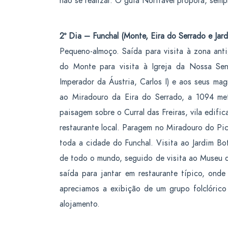
não se realizar. O guia Nortravel proporá, sempr
2º Dia – Funchal (Monte, Eira do Serrado e Jar
Pequeno-almoço. Saída para visita à zona anti
do Monte para visita à Igreja da Nossa Se
Imperador da Áustria, Carlos I) e aos seus ma
ao Miradouro da Eira do Serrado, a 1094 met
paisagem sobre o Curral das Freiras, vila edif
restaurante local. Paragem no Miradouro do Pi
toda a cidade do Funchal. Visita ao Jardim Bo
de todo o mundo, seguido de visita ao Museu de
saída para jantar em restaurante típico, ond
apreciamos a exibição de um grupo folclóric
alojamento.